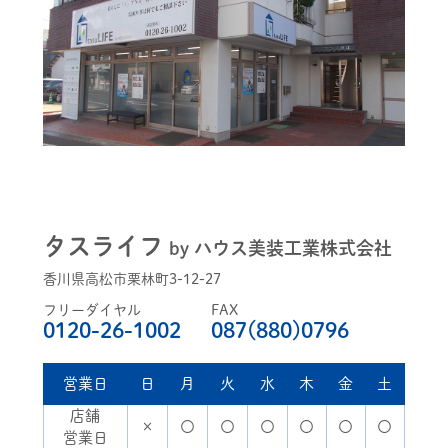
タスライフ
by ハウス美装工業株式会社
香川県高松市栗林町3-12-27
フリーダイヤル
FAX
0120-26-1002
087(880)0796
営業日
日
月
火
水
木
金
土
店舗
×
〇
〇
〇
〇
〇
〇
営業日