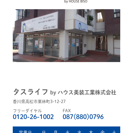
タスライフ
by ハウス美装工業株式会社
香川県高松市栗林町3-12-27
フリーダイヤル
FAX
0120-26-1002
087(880)0796
営業日
日
月
火
水
木
金
土