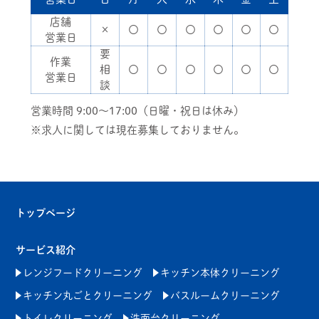
店舗
×
〇
〇
〇
〇
〇
〇
営業日
要
作業
相
〇
〇
〇
〇
〇
〇
営業日
談
営業時間 9:00～17:00（日曜・祝日は休み）
※求人に関しては現在募集しておりません。
トップページ
サービス紹介
レンジフードクリーニング
キッチン本体クリーニング
キッチン丸ごとクリーニング
バスルームクリーニング
トイレクリーニング
洗面台クリーニング