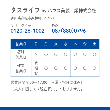
タスライフ
by ハウス美装工業株式会社
香川県高松市栗林町3-12-27
フリーダイヤル
FAX
0120-26-1002
087(880)0796
営業日
日
月
火
水
木
金
土
店舗
×
〇
〇
〇
〇
〇
〇
営業日
要
作業
相
〇
〇
〇
〇
〇
〇
営業日
談
営業時間 9:00～17:00（日曜・祝日は休み）
※求人に関しては現在募集しておりません。