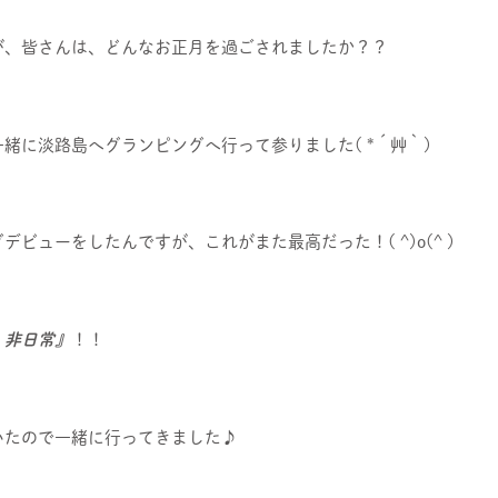
が、皆さんは、どんなお正月を過ごされましたか？？
緒に淡路島へグランピングへ行って参りました( *´艸｀)
ビューをしたんですが、これがまた最高だった！( ^)o(^ )
・非日常』
！！
いたので一緒に行ってきました♪