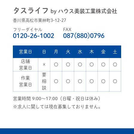
タスライフ
by ハウス美装工業株式会社
香川県高松市栗林町3-12-27
フリーダイヤル
FAX
0120-26-1002
087(880)0796
営業日
日
月
火
水
木
金
土
店舗
×
〇
〇
〇
〇
〇
〇
営業日
要
作業
相
〇
〇
〇
〇
〇
〇
営業日
談
営業時間 9:00～17:00（日曜・祝日は休み）
※求人に関しては現在募集しておりません。